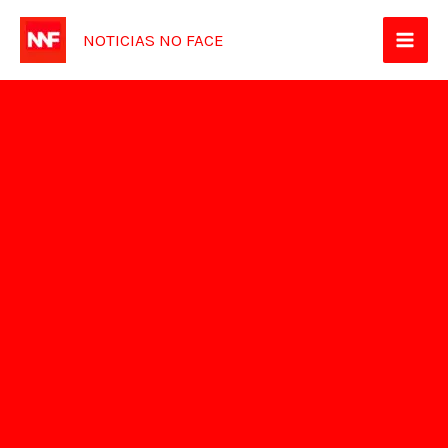
Ir
NOTICIAS NO FACE
para
o
conteúdo