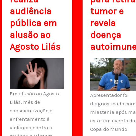
audiência
tumor e
pública em
revela
alusão ao
doença
Agosto Lilás
autoimun
Em alusão ao Agosto
Apresentador foi
Lilás, mês de
diagnosticado com
conscientização e
miastenia após ma
enfrentamento à
estar em evento da
violência contra a
Copa do Mundo
mulher, a Câmara