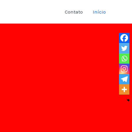
Contato
Início