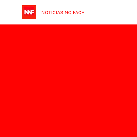
Ir
NOTICIAS NO FACE
para
o
conteúdo