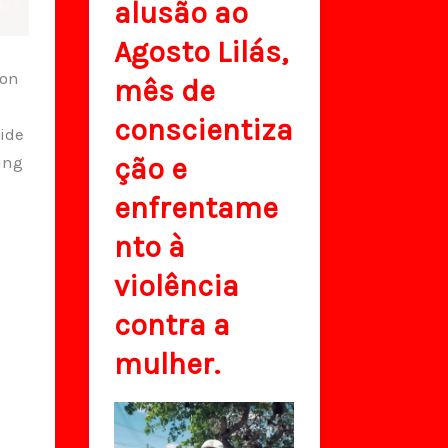
alusão ao
Agosto Lilás,
 on
mês de
conscientiza
ide
ção e
ing
enfrentame
nto à
violência
contra a
mulher.