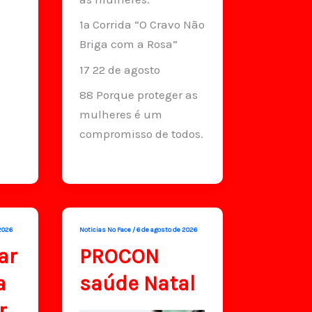
1ª Corrida “O Cravo Não
Briga com a Rosa”
17 22 de agosto
88 Porque proteger as
mulheres é um
compromisso de todos.
2026
Noticias No Face
/
6 de agosto de 2026
ar
PROCON
a
saúde Natal
r