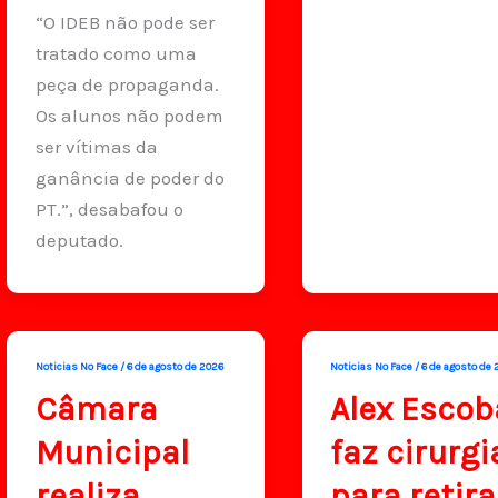
“O IDEB não pode ser
tratado como uma
peça de propaganda.
Os alunos não podem
ser vítimas da
ganância de poder do
PT.”, desabafou o
deputado.
Noticias No Face
/
6 de agosto de 2026
Noticias No Face
/
6 de agosto de 
Câmara
Alex Escob
Municipal
faz cirurgi
realiza
para retira