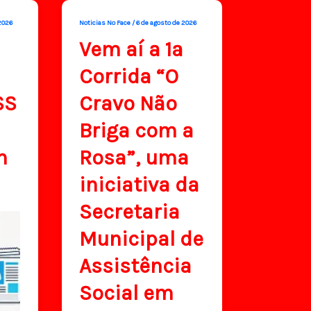
2026
Noticias No Face
/
6 de agosto de 2026
Vem aí a 1ª
Corrida “O
SS
Cravo Não
Briga com a
n
Rosa”, uma
iniciativa da
Secretaria
Municipal de
Assistência
Social em