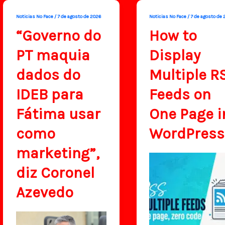
Noticias No Face
/
7 de agosto de 2026
Noticias No Face
/
7 de agosto de 
“Governo do
How to
PT maquia
Display
dados do
Multiple R
IDEB para
Feeds on
Fátima usar
One Page i
como
WordPress
marketing”,
diz Coronel
Azevedo