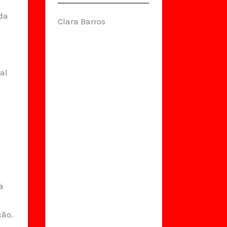
 da
Clara Barros
,
al
a
ção.