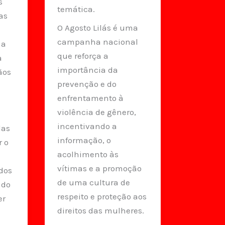
s
temática.
as
O Agosto Lilás é uma
campanha nacional
 a
que reforça a
a
importância da
ãos
prevenção e do
enfrentamento à
violência de gênero,
incentivando a
das
informação, o
r o
acolhimento às
vítimas e a promoção
 dos
de uma cultura de
 do
respeito e proteção aos
er
direitos das mulheres.