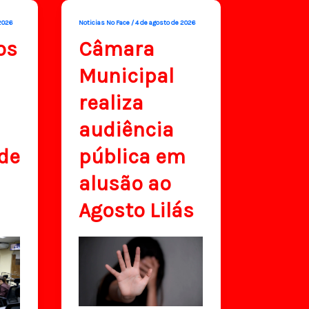
2026
Noticias No Face
/
4 de agosto de 2026
os
Câmara
Municipal
realiza
audiência
de
pública em
alusão ao
Agosto Lilás