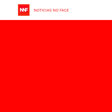
Ir
NOTICIAS NO FACE
para
o
conteúdo