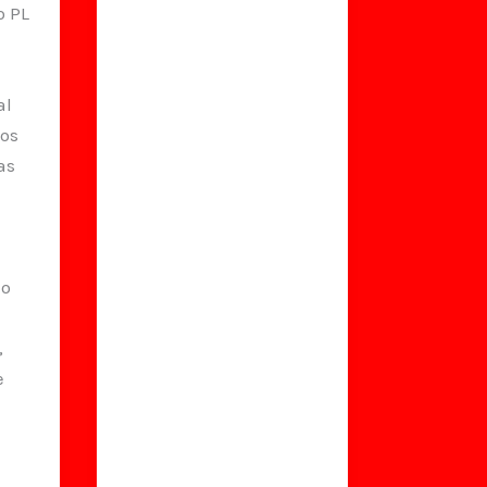
o PL
al
aos
as
io
,
e