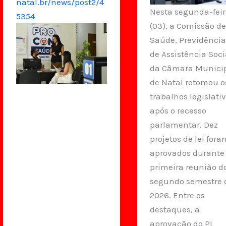
natal.br/news/post2/4
Nesta segunda-fei
5354
(03), a Comissão d
Saúde, Previdência
de Assistência Soci
da Câmara Munici
de Natal retomou o
trabalhos legislati
após o recesso
parlamentar. Dez
projetos de lei fora
aprovados durante
primeira reunião d
segundo semestre 
2026. Entre os
destaques, a
aprovação do PL