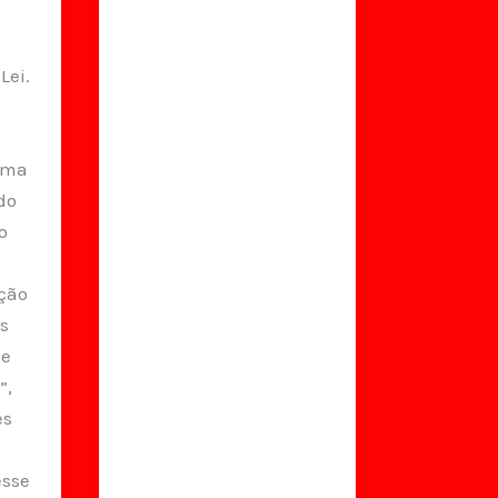
Lei.
rma
do
o
ação
as
de
”,
es
esse