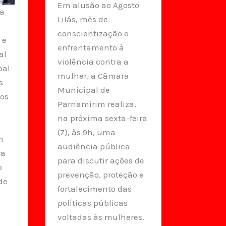
Em alusão ao Agosto
ra
Lilás, mês de
e
conscientização e
 e
enfrentamento à
al
violência contra a
pal
mulher, a Câmara
s
Municipal de
vos
Parnamirim realiza,
na próxima sexta-feira
(7), às 9h, uma
m
audiência pública
 a
para discutir ações de
o
prevenção, proteção e
de
fortalecimento das
políticas públicas
voltadas às mulheres.