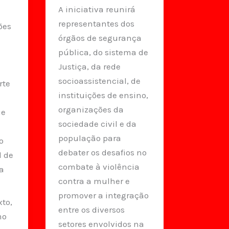
A iniciativa reunirá
representantes dos
ões
órgãos de segurança
pública, do sistema de
Justiça, da rede
socioassistencial, de
rte
instituições de ensino,
organizações da
ue
sociedade civil e da
população para
o
debater os desafios no
l de
combate à violência
a
contra a mulher e
promover a integração
xto,
entre os diversos
mo
setores envolvidos na