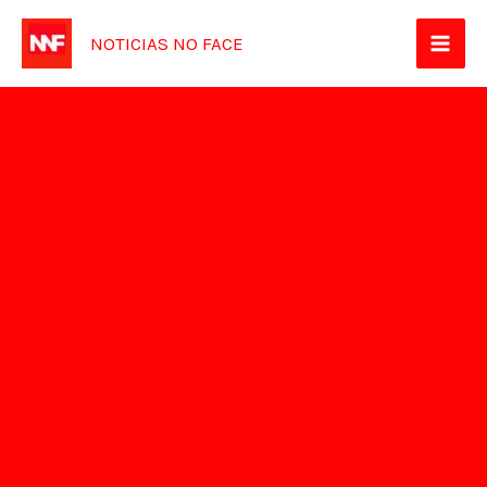
Ir
NOTICIAS NO FACE
para
o
conteúdo