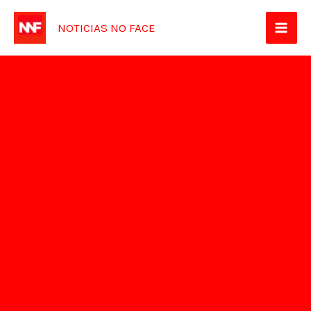
Ir
NOTICIAS NO FACE
para
o
conteúdo