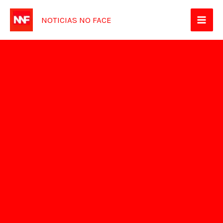
Ir
NOTICIAS NO FACE
para
o
conteúdo