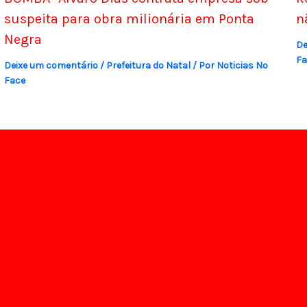
suspeita para obra milionária em Ponta
n
Negra
De
Fa
Deixe um comentário
/
Prefeitura do Natal
/ Por
Noticias No
Face