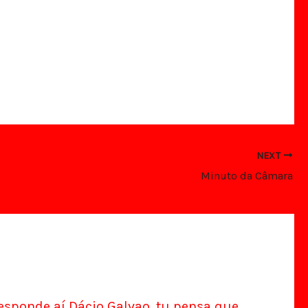
NEXT
Minuto da Câmara
esponde aí Dácio Galvao, tu pensa que