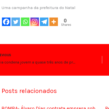
Uma campanha da prefeitura do Natal
0
Shares
EVIOUS
Rússia condena jovem a quase três anos de prisão por protesto antiguerra
Posts relacionados
BOMBA- Álvaro Dias contrata empresa sob
R