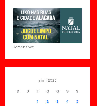
Screenshot
abril 2025
D
S
T
Q
Q
S
S
1
2
3
4
5