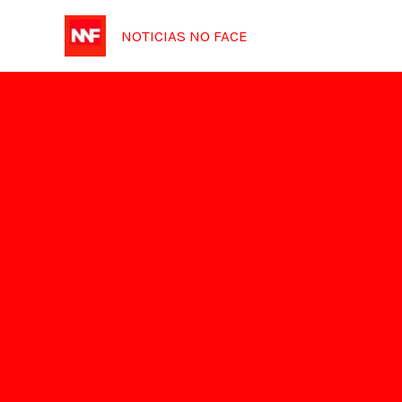
Ir
NOTICIAS NO FACE
para
o
conteúdo