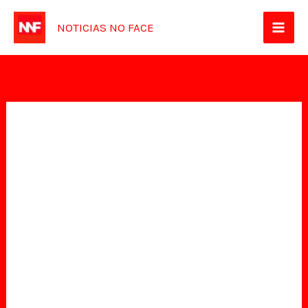
Ir
NOTICIAS NO FACE
para
o
conteúdo