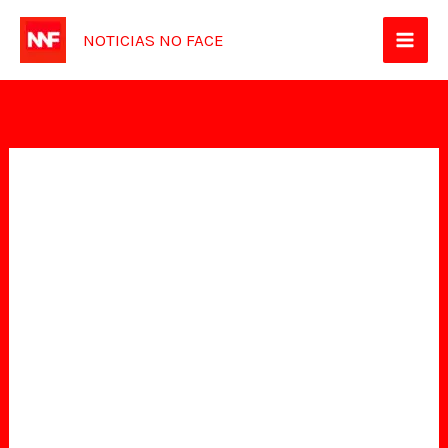
Ir
NOTICIAS NO FACE
para
o
conteúdo