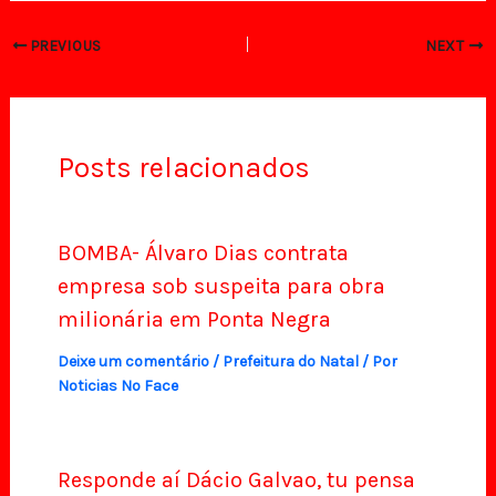
PREVIOUS
NEXT
Posts relacionados
BOMBA- Álvaro Dias contrata
empresa sob suspeita para obra
milionária em Ponta Negra
Deixe um comentário
/
Prefeitura do Natal
/ Por
Noticias No Face
Responde aí Dácio Galvao, tu pensa