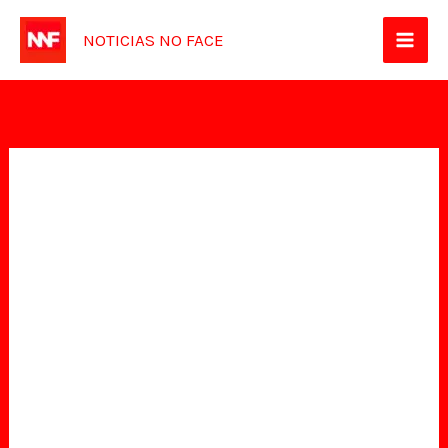
Ir
NOTICIAS NO FACE
para
o
conteúdo