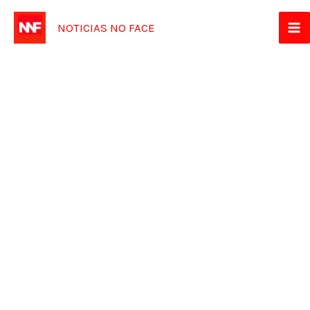
Ir
NOTICIAS NO FACE
para
o
conteúdo