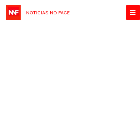
Ir
NOTICIAS NO FACE
para
o
conteúdo