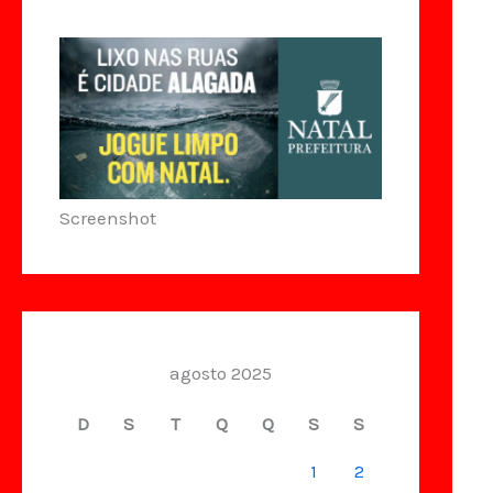
Screenshot
agosto 2025
D
S
T
Q
Q
S
S
1
2