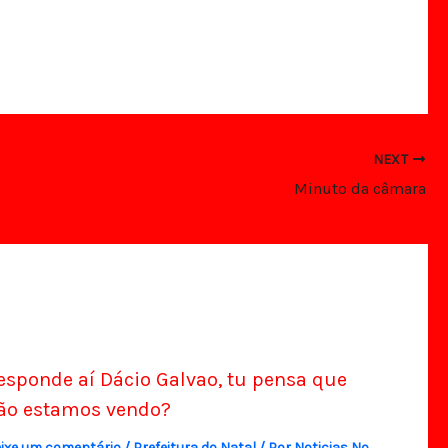
NEXT
Minuto da câmara
esponde aí Dácio Galvao, tu pensa que
ão estamos vendo?
ixe um comentário
/
Prefeitura do Natal
/ Por
Noticias No