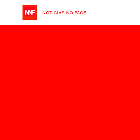
Ir
NOTICIAS NO FACE
para
o
conteúdo