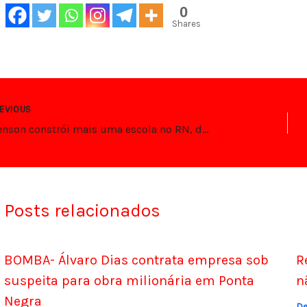
0
Shares
EVIOUS
Styvenson constrói mais uma escola no RN, dessa vez em Macaíba
Posts relacionados
BOMBA- Álvaro Dias contrata empresa sob
R
suspeita para obra milionária em Ponta
n
Negra
De