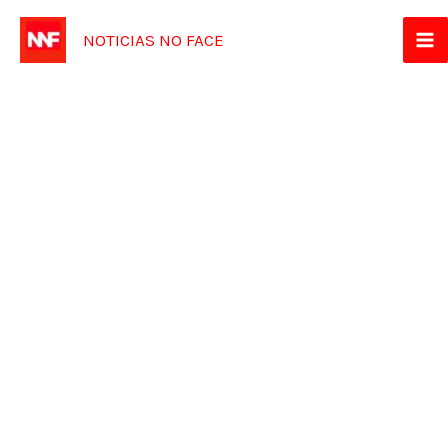
Ir
NOTICIAS NO FACE
para
o
conteúdo