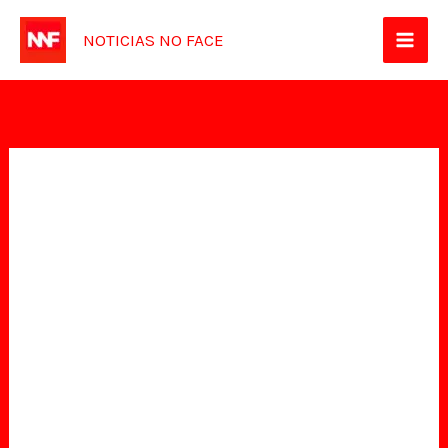
Ir
NOTICIAS NO FACE
para
o
conteúdo