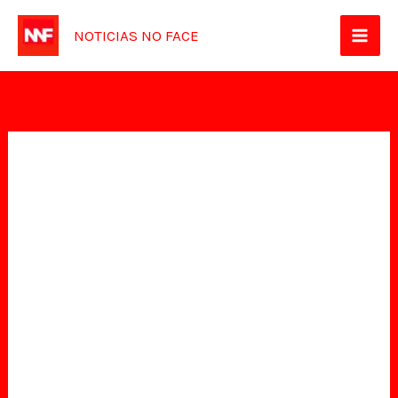
Ir
NOTICIAS NO FACE
para
o
conteúdo