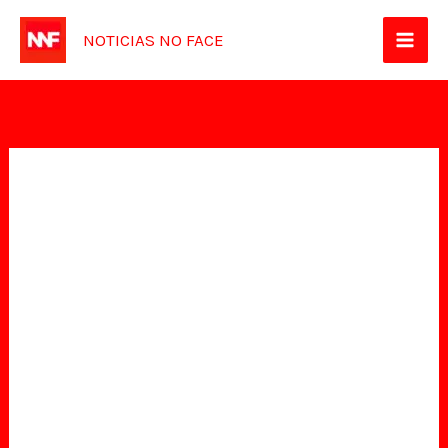
Ir
NOTICIAS NO FACE
para
o
conteúdo