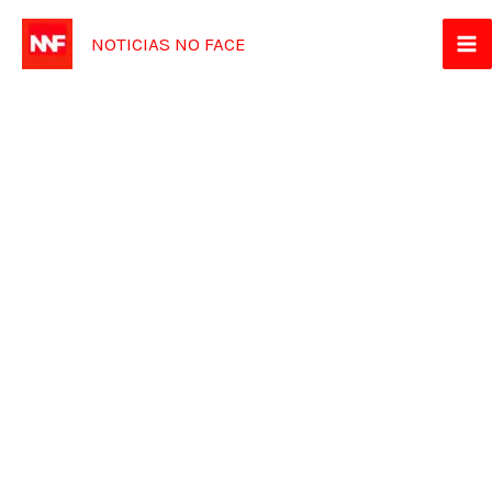
Ir
NOTICIAS NO FACE
para
o
conteúdo