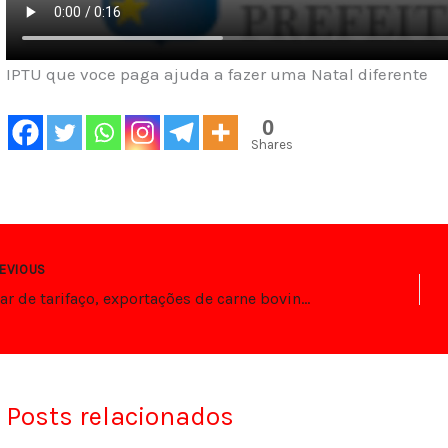
IPTU que voce paga ajuda a fazer uma Natal diferente
0
Shares
EVIOUS
Apesar de tarifaço, exportações de carne bovina do Brasil batem recorde
Posts relacionados