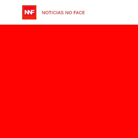
Ir
NOTICIAS NO FACE
para
o
conteúdo