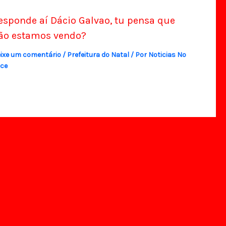
esponde aí Dácio Galvao, tu pensa que
ão estamos vendo?
ixe um comentário
/
Prefeitura do Natal
/ Por
Noticias No
ce