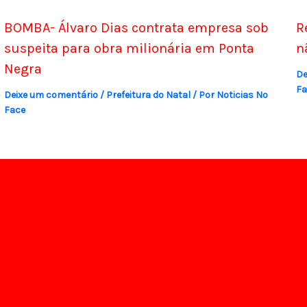
BOMBA- Álvaro Dias contrata empresa sob
R
suspeita para obra milionária em Ponta
n
Negra
De
Fa
Deixe um comentário
/
Prefeitura do Natal
/ Por
Noticias No
Face