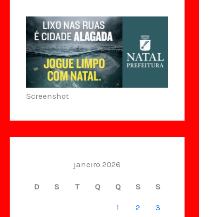
Screenshot
janeiro 2026
D
S
T
Q
Q
S
S
1
2
3