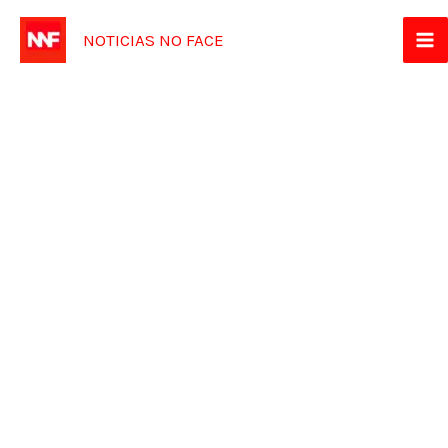
Ir
NOTICIAS NO FACE
para
o
conteúdo