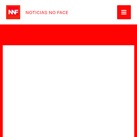
Ir
NOTICIAS NO FACE
para
o
conteúdo