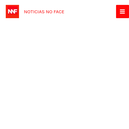
Ir
NOTICIAS NO FACE
para
o
conteúdo