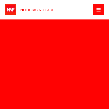
Ir
NOTICIAS NO FACE
para
o
conteúdo