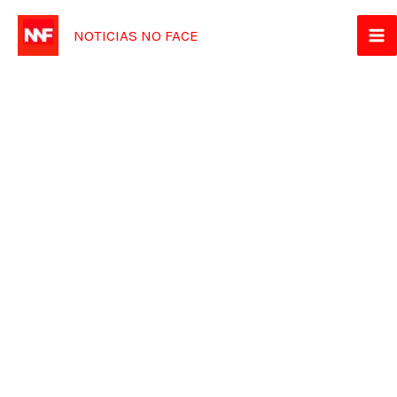
Ir
NOTICIAS NO FACE
para
o
conteúdo