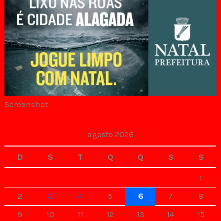
Screenshot
agosto 2026
D
S
T
Q
Q
S
S
1
2
3
4
5
6
7
8
9
10
11
12
13
14
15