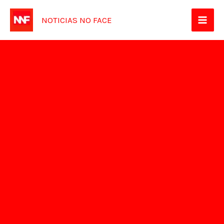
Ir
NOTICIAS NO FACE
para
o
conteúdo