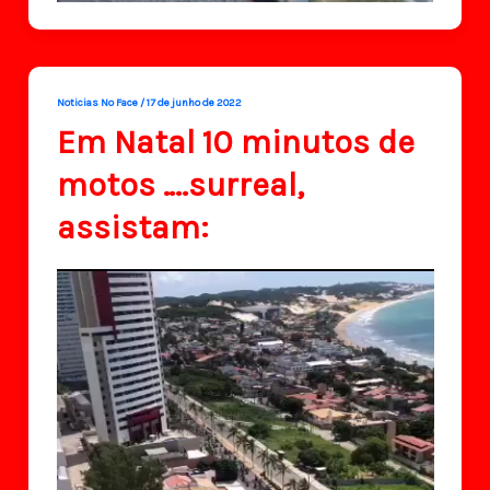
Noticias No Face
/
17 de junho de 2022
Em Natal 10 minutos de
motos ….surreal,
assistam: