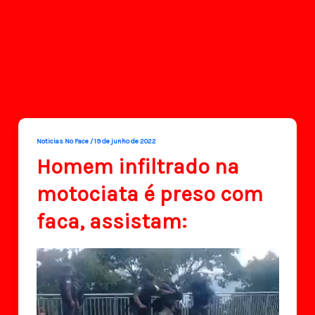
Noticias No Face
/
19 de junho de 2022
Homem infiltrado na
motociata é preso com
faca, assistam: