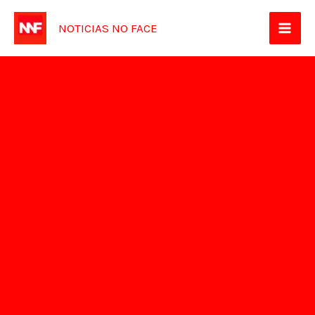
Ir
NOTICIAS NO FACE
para
o
conteúdo