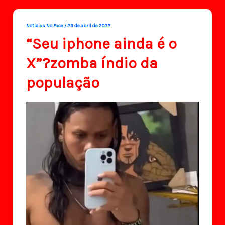
Noticias No Face
/
23 de abril de 2022
“Seu iphone ainda é o
X”?zomba índio da
população