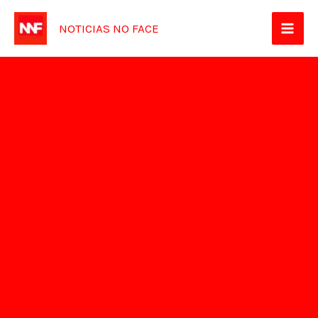
Ir
NOTICIAS NO FACE
para
o
conteúdo