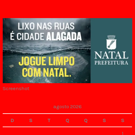
Screenshot
agosto 2026
D
S
T
Q
Q
S
S
1