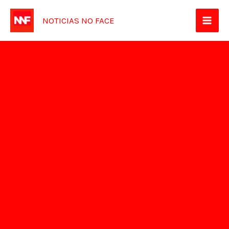
Ir
NOTICIAS NO FACE
para
o
conteúdo