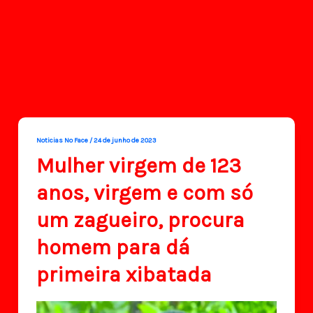
Noticias No Face
/
24 de junho de 2023
Mulher virgem de 123
anos, virgem e com só
um zagueiro, procura
homem para dá
primeira xibatada