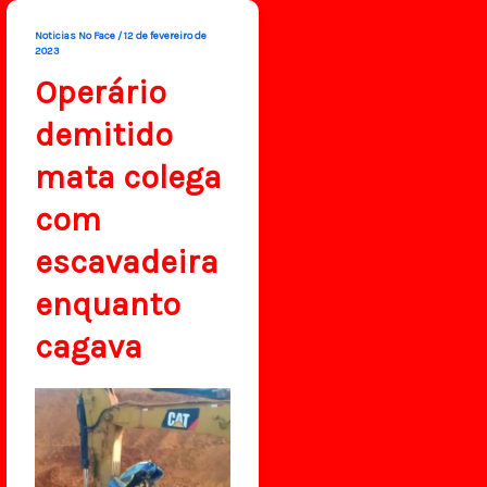
Noticias No Face
/
12 de fevereiro de
2023
Operário
demitido
mata colega
com
escavadeira
enquanto
cagava