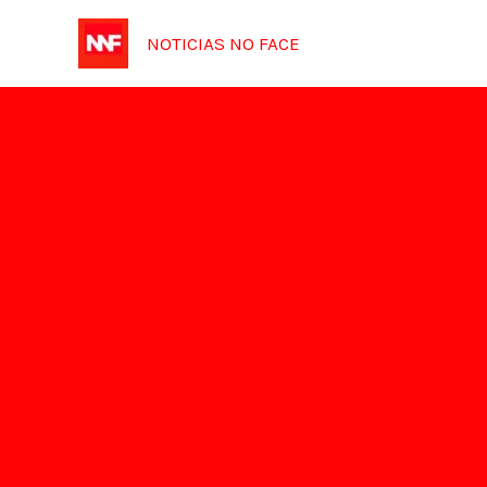
Ir
NOTICIAS NO FACE
para
o
conteúdo