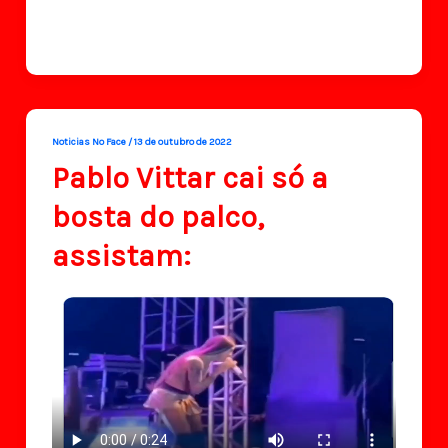
Noticias No Face
/
13 de outubro de 2022
Pablo Vittar cai só a
bosta do palco,
assistam: