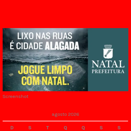
Screenshot
agosto 2026
D
S
T
Q
Q
S
S