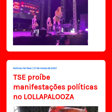
Noticias No Face
/
27 de março de 2022
TSE proíbe
manifestações políticas
no LOLLAPALOOZA