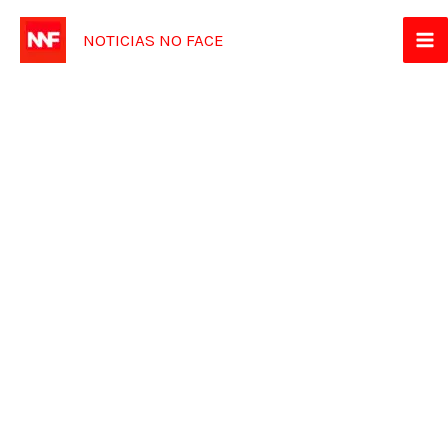
Ir
NOTICIAS NO FACE
para
o
conteúdo