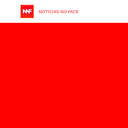
Ir
NOTICIAS NO FACE
para
o
conteúdo