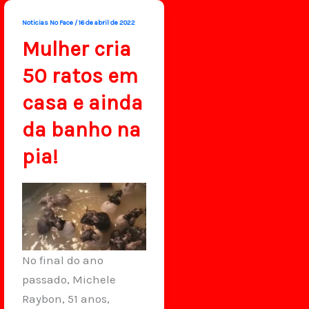
Noticias No Face
/
16 de abril de 2022
Mulher cria
50 ratos em
casa e ainda
da banho na
pia!
No final do ano
passado, Michele
Raybon, 51 anos,