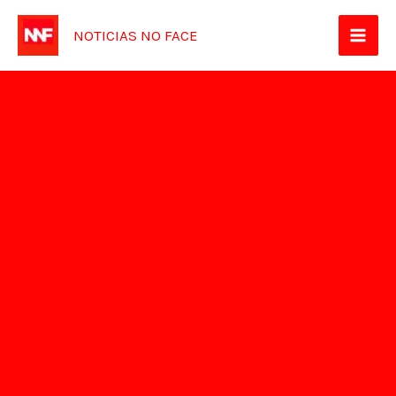
Ir
NOTICIAS NO FACE
para
o
conteúdo