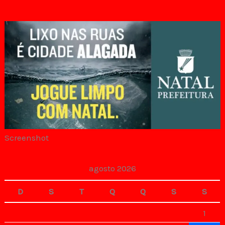
Screenshot
agosto 2026
D
S
T
Q
Q
S
S
1