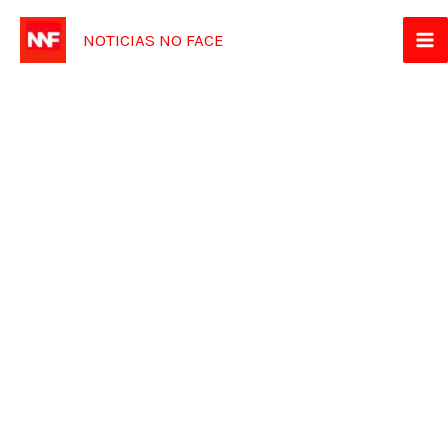
Ir
NOTICIAS NO FACE
para
o
conteúdo