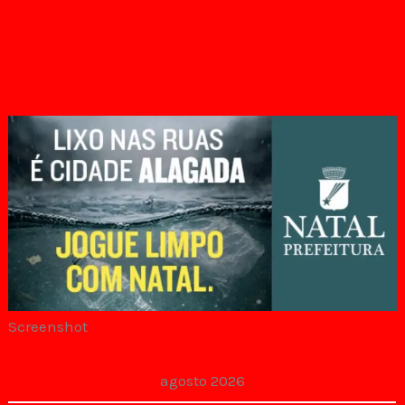
secreta
entre
Bolsonaro
e
Alexandre
de
Moraes
Screenshot
agosto 2026