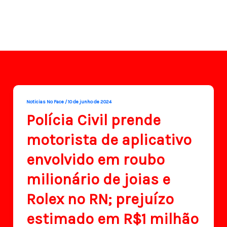
Noticias No Face
/
10 de junho de 2024
Polícia Civil prende
motorista de aplicativo
envolvido em roubo
milionário de joias e
Rolex no RN; prejuízo
estimado em R$1 milhão