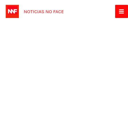
Ir
NOTICIAS NO FACE
para
o
conteúdo