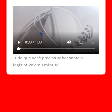
envolvido
em
roubo
milionário
de
joias
e
Rolex
Tudo que você precisa saber sobre o
no
legislativo em 1 minuto
RN;
prejuízo
estimado
em
R$1
milhão
(veja