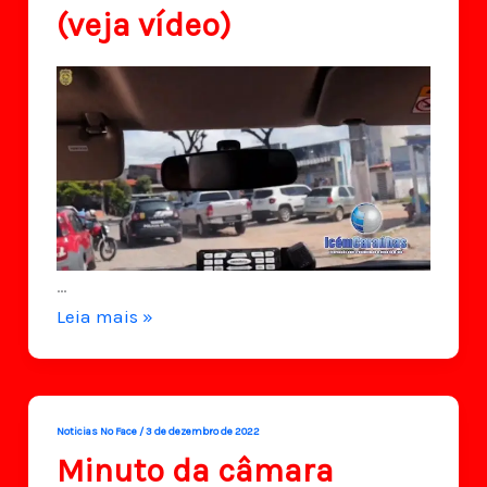
(veja vídeo)
…
Polícia
Leia mais »
Civil
prende
motorista
Noticias No Face
/
3 de dezembro de 2022
de
Minuto da câmara
aplicativo