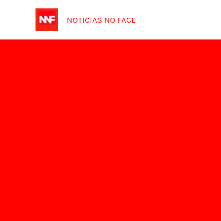
Ir
NOTICIAS NO FACE
para
o
conteúdo