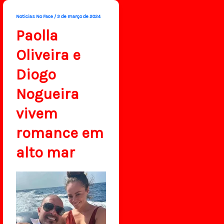
Noticias No Face
/
3 de março de 2024
Paolla
Oliveira e
Diogo
Nogueira
vivem
romance em
alto mar