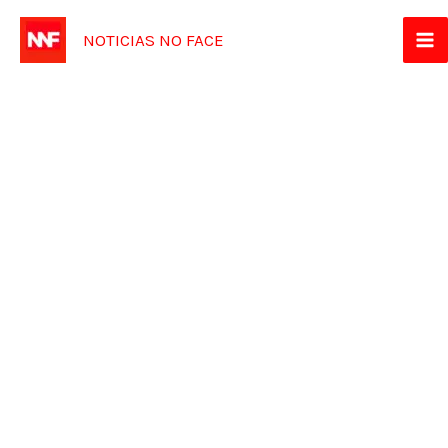
Ir
NOTICIAS NO FACE
para
o
conteúdo