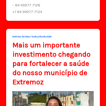
– 84 99977 7128
+1 84 99977 7134
Noticias No Face
/
10 de julho de 2026
Mais um importante
investimento chegando
para fortalecer a saúde
do nosso município de
Extremoz