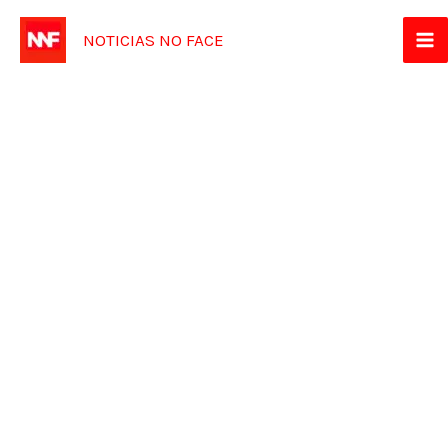
Ir
NOTICIAS NO FACE
para
o
conteúdo