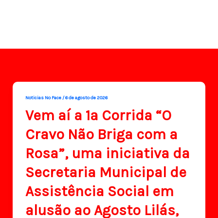
Noticias No Face
/
6 de agosto de 2026
Vem aí a 1ª Corrida “O
Cravo Não Briga com a
Rosa”, uma iniciativa da
Secretaria Municipal de
Assistência Social em
alusão ao Agosto Lilás,