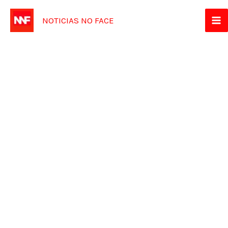
Ir
NOTICIAS NO FACE
para
o
conteúdo