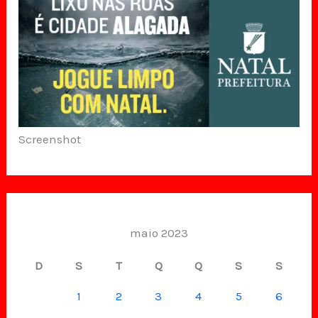
Screenshot
maio 2023
D
S
T
Q
Q
S
S
1
2
3
4
5
6