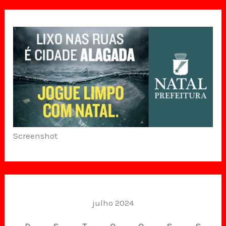
Screenshot
julho 2024
D
S
T
Q
Q
S
S