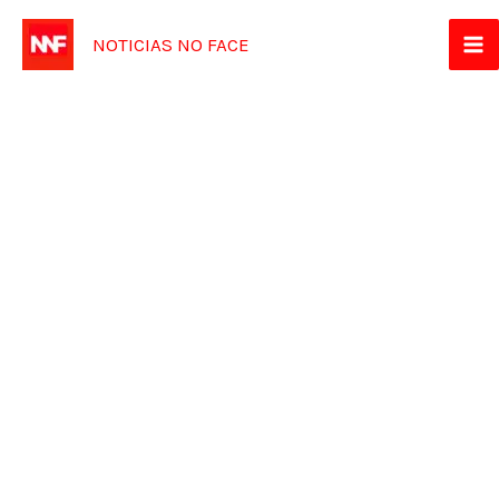
Ir
NOTICIAS NO FACE
para
o
conteúdo