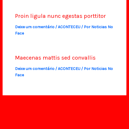
Proin ligula nunc egestas porttitor
Deixe um comentário
/
ACONTECEU
/ Por
Noticias No
Face
Maecenas mattis sed convallis
Deixe um comentário
/
ACONTECEU
/ Por
Noticias No
Face