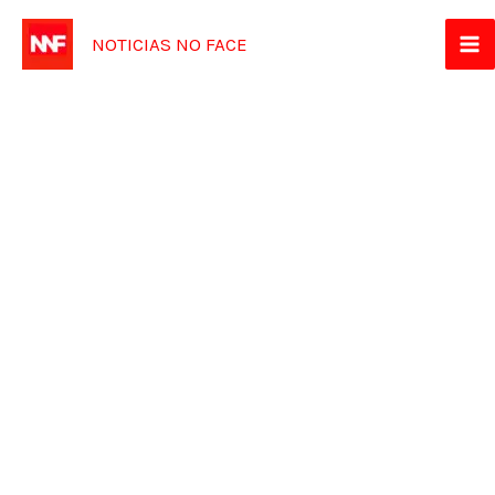
Ir
NOTICIAS NO FACE
para
o
conteúdo