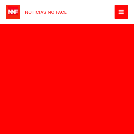
Ir
NOTICIAS NO FACE
para
o
conteúdo