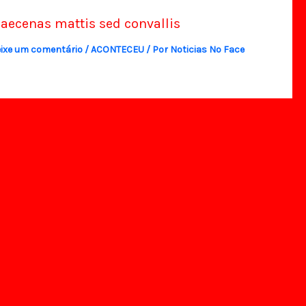
aecenas mattis sed convallis
ixe um comentário
/
ACONTECEU
/ Por
Noticias No Face