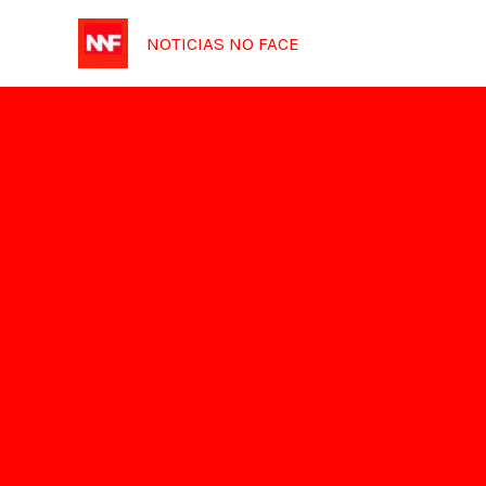
Ir
NOTICIAS NO FACE
para
o
conteúdo