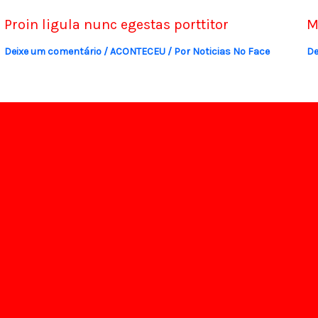
Proin ligula nunc egestas porttitor
M
Deixe um comentário
/
ACONTECEU
/ Por
Noticias No Face
De