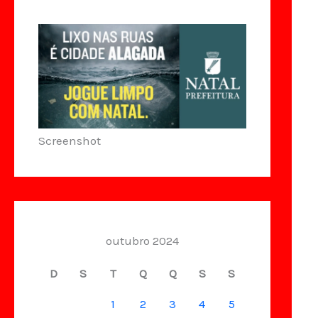
Screenshot
outubro 2024
D
S
T
Q
Q
S
S
1
2
3
4
5