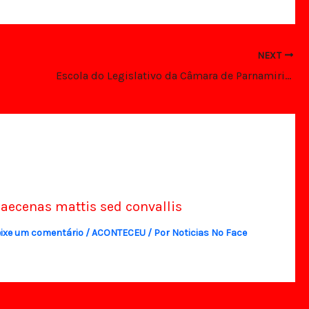
NEXT
Escola do Legislativo da Câmara de Parnamirim realiza curso de oratória
aecenas mattis sed convallis
ixe um comentário
/
ACONTECEU
/ Por
Noticias No Face