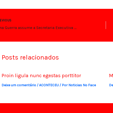
EVIOUS
Joanna Guerra assume a Secretaria Executiva de Parcerias Público-Privadas de Natal
Posts relacionados
Proin ligula nunc egestas porttitor
M
Deixe um comentário
/
ACONTECEU
/ Por
Noticias No Face
De