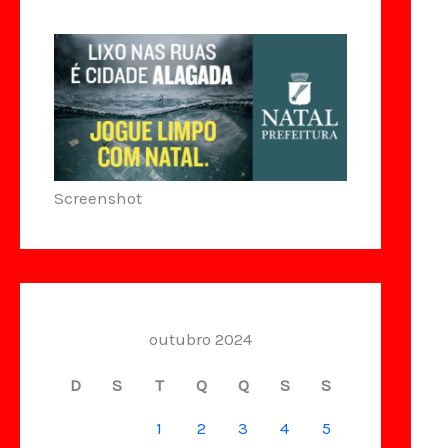
Screenshot
outubro 2024
D
S
T
Q
Q
S
S
1
2
3
4
5