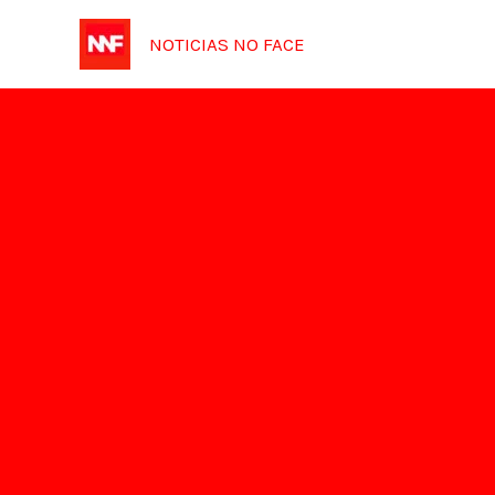
Ir
NOTICIAS NO FACE
para
o
conteúdo