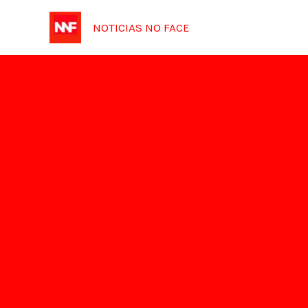
Ir
NOTICIAS NO FACE
para
o
conteúdo