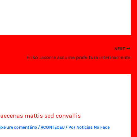
NEXT
Eriko Jacome assume prefeitura interinamente
aecenas mattis sed convallis
ixe um comentário
/
ACONTECEU
/ Por
Noticias No Face