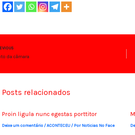
EVIOUS
to da câmara
Posts relacionados
Proin ligula nunc egestas porttitor
M
Deixe um comentário
/
ACONTECEU
/ Por
Noticias No Face
De