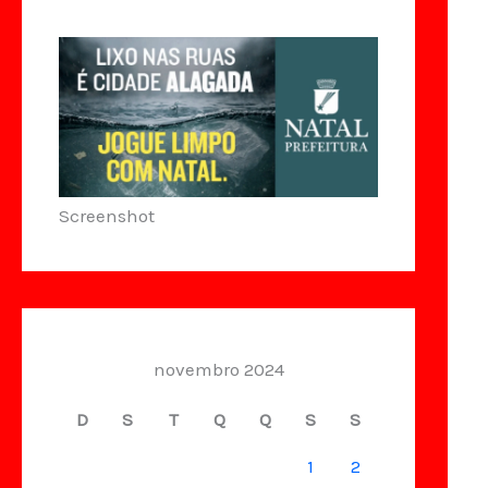
Screenshot
novembro 2024
D
S
T
Q
Q
S
S
1
2