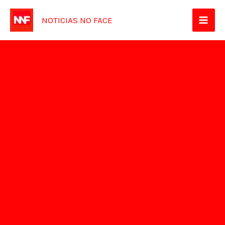
Ir
NOTICIAS NO FACE
para
o
conteúdo