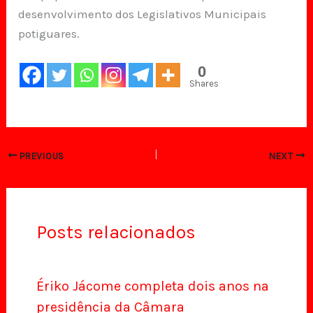
desenvolvimento dos Legislativos Municipais
potiguares.
0
Shares
PREVIOUS
NEXT
Posts relacionados
Ériko Jácome completa dois anos na
presidência da Câmara