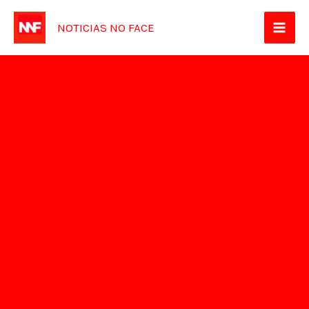
Ir
NOTICIAS NO FACE
para
o
conteúdo