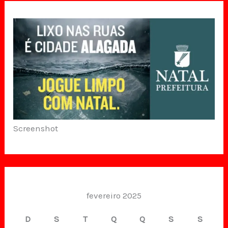
Screenshot
fevereiro 2025
D
S
T
Q
Q
S
S