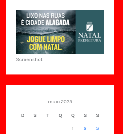
Screenshot
maio 2025
D
S
T
Q
Q
S
S
1
2
3