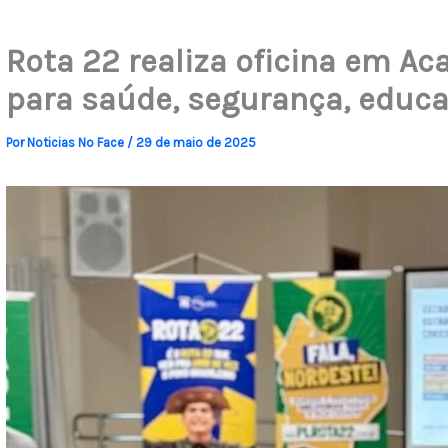
Rota 22 realiza oficina em Ac
para saúde, segurança, educ
Por
Noticias No Face
/
29 de maio de 2025