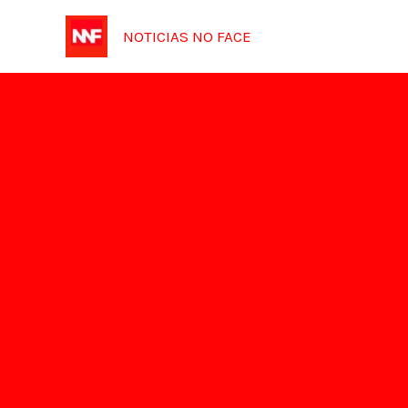
Ir
NOTICIAS NO FACE
para
o
conteúdo