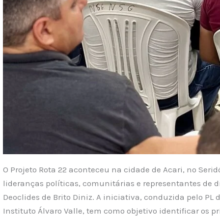
O Projeto Rota 22 aconteceu na cidade de Acari, no Seridó
lideranças políticas, comunitárias e representantes de d
Deoclides de Brito Diniz. A iniciativa, conduzida pelo PL
Instituto Álvaro Valle, tem como objetivo identificar os