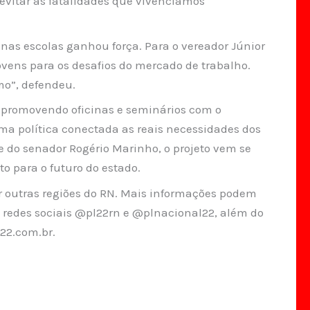
 evitar as fatalidades que vivenciamos
nas escolas ganhou força. Para o vereador Júnior
jovens para os desafios do mercado de trabalho.
mo”, defendeu.
e promovendo oficinas e seminários com o
ma política conectada as reais necessidades dos
e do senador Rogério Marinho, o projeto vem se
 para o futuro do estado.
 outras regiões do RN. Mais informações podem
as redes sociais @pl22rn e @plnacional22, além do
22.com.br.