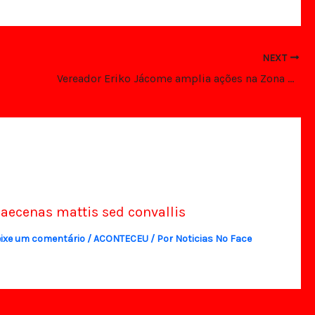
NEXT
Vereador Eriko Jácome amplia ações na Zona Norte com visitas e articulações junto a secretarias e lideranças
aecenas mattis sed convallis
ixe um comentário
/
ACONTECEU
/ Por
Noticias No Face