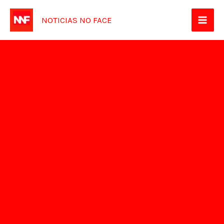
Ir
NOTICIAS NO FACE
para
o
conteúdo