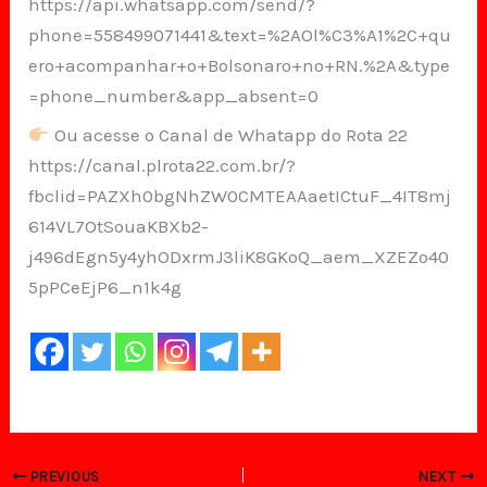
https://api.whatsapp.com/send/?
phone=558499071441&text=%2AOl%C3%A1%2C+qu
ero+acompanhar+o+Bolsonaro+no+RN.%2A&type
=phone_number&app_absent=0
Ou acesse o Canal de Whatapp do Rota 22
https://canal.plrota22.com.br/?
fbclid=PAZXh0bgNhZW0CMTEAAaetICtuF_4IT8mj
614VL7OtSouaKBXb2-
j496dEgn5y4yhODxrmJ3liK8GKoQ_aem_XZEZo40
5pPCeEjP6_n1k4g
PREVIOUS
NEXT