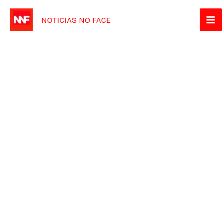
Ir
NOTICIAS NO FACE
para
o
conteúdo